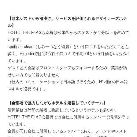
【欧米ゲストから清潔さ、サービスを評価される
デザイナーズホテ
ル
】
HOTEL THE FLAG心斎橋は欧米圏からのゲストが半分以上を占めて
います。
spotless clean（しみ一つなく綺麗）という口コミをいただくことも
多く、Expediaでは1,427件の口コミで平均9.8という評価をいただい
ています。
ゲストとの会話はフロントスタッフもフォローするため、英語が話
せない方でも問題ありません
（社内のコミュニケーションは日本語で行うため、N1相当の日本語
スキルが必要です）。
【全部署で協力しながらホテルを運営していくチーム】
清掃業務は外部の業者に委託しているというホテルも多い中、
HOTEL THE FLAG心斎橋では自社に所属するメンバーで清掃を行っ
ています。
全員が同じ会社に所属しているメンバーであり、フロントやレスト