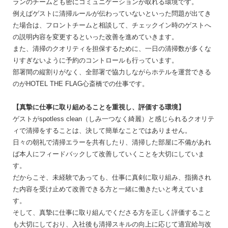
ランのチームとも密にコミュニケーションが取れる環境です。
例えばゲストに清掃ルールが伝わっていないといった問題が出てき
た場合は、フロントチームと相談して、チェックイン時のゲストへ
の説明内容を変更するといった改善を進めていきます。
また、清掃のクオリティを担保するために、一日の清掃数が多くな
りすぎないように予約のコントロールも行っています。
部署間の縦割りがなく、全部署で協力しながらホテルを運営できる
のがHOTEL THE FLAG心斎橋での仕事です。
【真摯に仕事に取り組めることを重視し、評価する環境】
ゲストがspotless clean（しみ一つなく綺麗）と感じられるクオリテ
ィで清掃をすることは、決して簡単なことではありません。
日々の朝礼で清掃エラーを共有したり、清掃した部屋に不備があれ
ば本人にフィードバックして改善していくことを大切にしていま
す。
だからこそ、未経験であっても、仕事に真剣に取り組み、指摘され
た内容を受け止めて改善できる方と一緒に働きたいと考えていま
す。
そして、真摯に仕事に取り組んでくださる方を正しく評価すること
も大切にしており、入社後も清掃スキルの向上に応じて適宜給与改